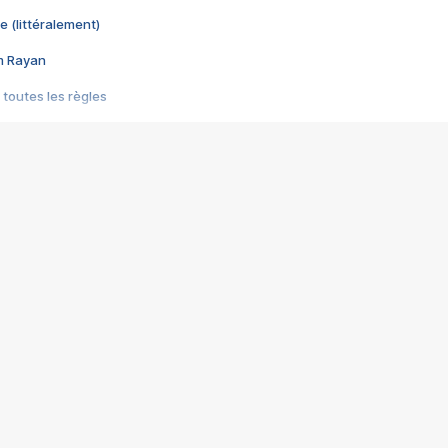
e (littéralement)
im Rayan
 toutes les règles
s les jeux vidéo
us choquant de Rockstar ? - Le scandale BULLY
e plus moche de Steam
du RÊVE tourne au CAUCHEMAR
pendant 8 heures
it… à tort
umiliés par un jeu vidéo
ire - Final Fantasy 8
ti un empire - Age of Empires