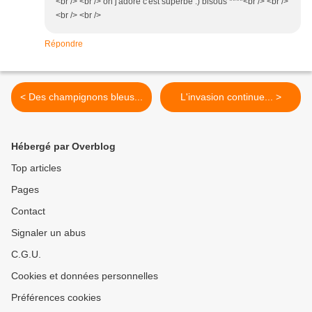
<br /> <br /> oh j'adore c'est superbe :) bisous ****<br /> <br />
<br /> <br />
Répondre
< Des champignons bleus...
L'invasion continue... >
Hébergé par Overblog
Top articles
Pages
Contact
Signaler un abus
C.G.U.
Cookies et données personnelles
Préférences cookies