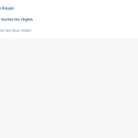
im Rayan
 toutes les règles
s les jeux vidéo
us choquant de Rockstar ? - Le scandale BULLY
e plus moche de Steam
du RÊVE tourne au CAUCHEMAR
pendant 8 heures
it… à tort
umiliés par un jeu vidéo
ire - Final Fantasy 8
ti un empire - Age of Empires
story DOFUS