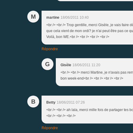
M
martine
18/06/2011 10:40
<br /> <br /> Trop gentille, merci Gisèle, je vais fair
que cela vient de mon ordi? je n'ai peut être pas ce qu'
Voilà, bon WE.<br /> <br /> <br /> <br />
Répondre
G
Gisèle
18/06/2011 11:20
<br /> <br /> merci Martine, je n'avais pas rema
bon week-end<br /> <br /> <br /> <br />
B
Betty
18/06/2011 07:26
<br /> <br /> ah lala, merci mille fois de partager tes
<br /> <br /> <br />
Répondre