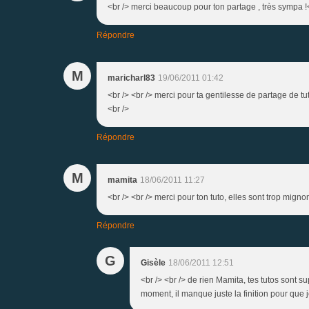
<br /> merci beaucoup pour ton partage , très sympa !<b
Répondre
M
maricharl83
19/06/2011 01:42
<br /> <br /> merci pour ta gentilesse de partage de tu
<br />
Répondre
M
mamita
18/06/2011 11:27
<br /> <br /> merci pour ton tuto, elles sont trop mignon
Répondre
G
Gisèle
18/06/2011 12:51
<br /> <br /> de rien Mamita, tes tutos sont 
moment, il manque juste la finition pour que je