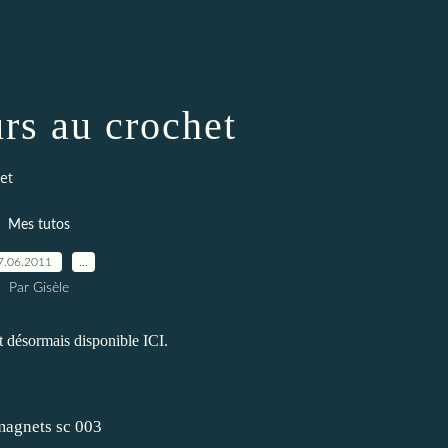
urs au crochet
et
Mes tutos
7.06.2011
…
Par Gisèle
t désormais disponible
ICI
.