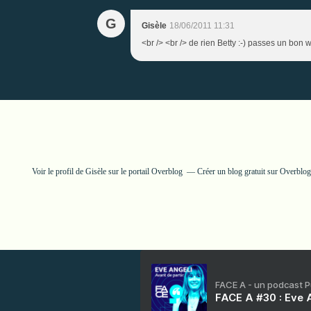
G
Gisèle
18/06/2011 11:31
<br /> <br /> de rien Betty :-) passes un bon w
Voir le profil de
Gisèle
sur le portail Overblog
Créer un blog gratuit sur Overblog
FACE A - un podcast 
FACE A #30 : Eve A